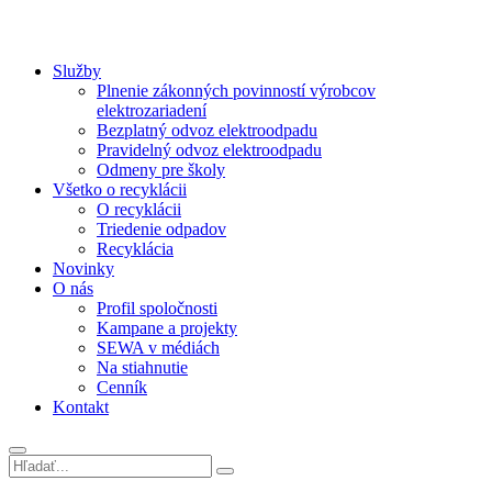
Služby
Plnenie zákonných povinností výrobcov
elektrozariadení
Bezplatný odvoz elektroodpadu
Pravidelný odvoz elektroodpadu
Odmeny pre školy
Všetko o recyklácii
O recyklácii
Triedenie odpadov
Recyklácia
Novinky
O nás
Profil spoločnosti
Kampane a projekty
SEWA v médiách
Na stiahnutie
Cenník
Kontakt