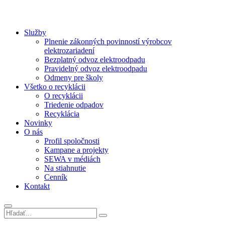
Služby
Plnenie zákonných povinností výrobcov
elektrozariadení
Bezplatný odvoz elektroodpadu
Pravidelný odvoz elektroodpadu
Odmeny pre školy
Všetko o recyklácii
O recyklácii
Triedenie odpadov
Recyklácia
Novinky
O nás
Profil spoločnosti
Kampane a projekty
SEWA v médiách
Na stiahnutie
Cenník
Kontakt