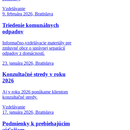
Vzdelávanie
9. februára 2026, Bratislava
Triedenie komunálnych
odpadov
Informačno-vzdelávacie materiály pre
zmluvné obce o správnej separácií
odpadov z domácností.
23. januára 2026, Bratislava
Konzultačné stredy v roku
2026
Aj v roku 2026 ponúkame klientom
konzultačné stredy.
Vzdelávanie
17. januára 2026, Bratislava
Podmienky k prebiehajúcim
súťažiam