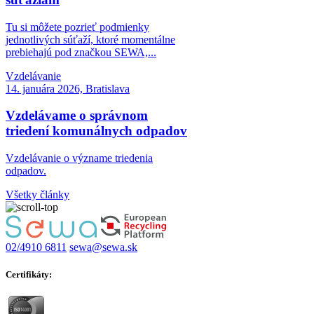
Tu si môžete pozrieť podmienky
jednotlivých súťaží, ktoré momentálne
prebiehajú pod značkou SEWA,...
Vzdelávanie
14. januára 2026, Bratislava
Vzdelávame o správnom
triedení komunálnych odpadov
Vzdelávanie o význame triedenia
odpadov.
Všetky články
02/4910 6811
sewa@sewa.sk
Certifikáty: