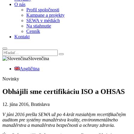
O nás
Profil spoločnosti
Kampane a projekty
SEWA v médiách
Na stiahnutie
Cenník
Kontakt
Slovenčina
Angličtina
Novinky
Obhájili sme certifikáciu ISO a OHSAS
12. júna 2016, Bratislava
V júni 2016 prešla SEWA už po 4-krát rozsiahlym recertifikačným
auditom pre systémy manažérstva kvality, environmentálneho
manažérstva a manažérstva bezpečnosti a ochrany zdravia.