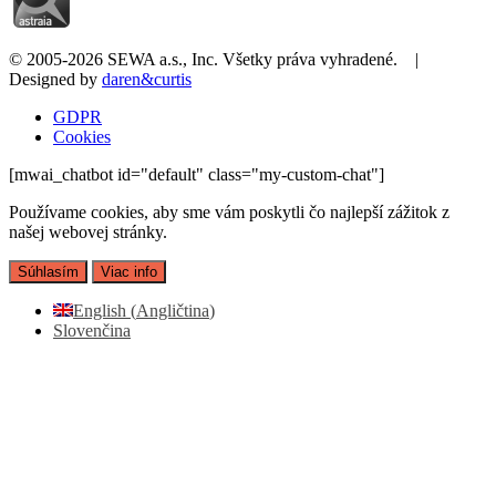
© 2005-2026 SEWA a.s., Inc. Všetky práva vyhradené. |
Designed by
daren&curtis
GDPR
Cookies
[mwai_chatbot id="default" class="my-custom-chat"]
Používame cookies, aby sme vám poskytli čo najlepší zážitok z
našej webovej stránky.
Súhlasím
Viac info
English
(
Angličtina
)
Slovenčina