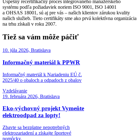
Úspešný recertifikačný proces integrovaného manažérskeho
systému podľa požiadaviek noriem ISO 9001, ISO 14001
a OHSAS 18001, sú aj pre vás – našich klientov zárukou kvality
našich služieb. Tieto certifikáty sme ako prvá kolektívna organizácia
na trhu získali v roku 2007.
Tiež sa vám môže páčiť
10. júla 2026, Bratislava
Informačný materiál k PPWR
Informačný materiál k Nariadeniu EÚ č.
2025/40 o obaloch a odpadoch z obalov
Vzdelávanie
19. februára 2026, Bratislava
Eko-výchovný projekt Vymeňte
elektroodpad za lopty!
Zbavte sa bezplatne nepotrebných
elektrozariadení a získajte športové
pomôcky.