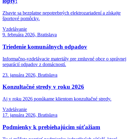
lopty!
Zbavte sa bezplatne nepotrebných elektrozariadení a získajte
športové pomôcky.
Vzdelávanie
9. februára 2026, Bratislava
Triedenie komunálnych odpadov
Informačno-vzdelávacie materiály pre zmluvné obce o správnej
separácií odpadov z domácností.
23. januára 2026, Bratislava
Konzultačné stredy v roku 2026
Aj v roku 2026 ponúkame klientom konzultačné stredy.
Vzdelávanie
17. januára 2026, Bratislava
Podmienky k prebiehajúcim súťažiam