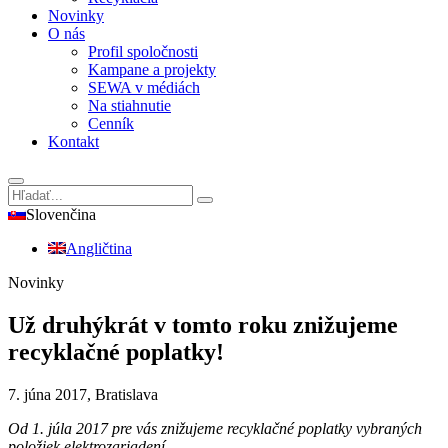
Novinky
O nás
Profil spoločnosti
Kampane a projekty
SEWA v médiách
Na stiahnutie
Cenník
Kontakt
Slovenčina
Angličtina
Novinky
Už druhýkrát v tomto roku znižujeme
recyklačné poplatky!
7. júna 2017, Bratislava
Od 1. júla 2017 pre vás znižujeme recyklačné poplatky vybraných
položiek elektrozariadení.