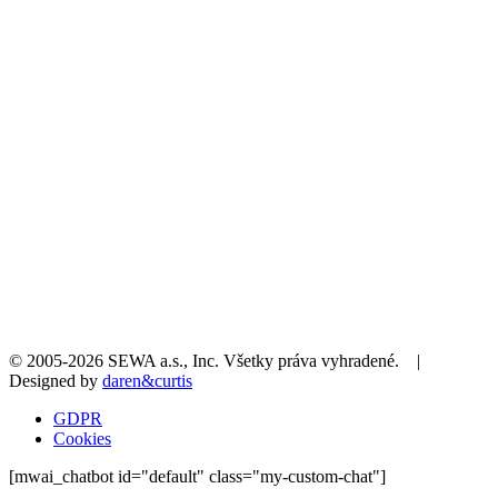
© 2005-2026 SEWA a.s., Inc. Všetky práva vyhradené. |
Designed by
daren&curtis
GDPR
Cookies
[mwai_chatbot id="default" class="my-custom-chat"]