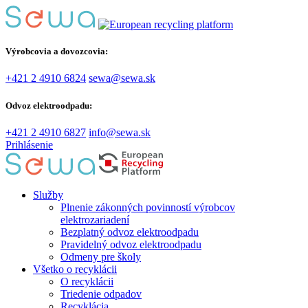
Výrobcovia a dovozcovia:
+421 2 4910 6824
sewa@sewa.sk
Odvoz elektroodpadu:
+421 2 4910 6827
info@sewa.sk
Prihlásenie
Služby
Plnenie zákonných povinností výrobcov
elektrozariadení
Bezplatný odvoz elektroodpadu
Pravidelný odvoz elektroodpadu
Odmeny pre školy
Všetko o recyklácii
O recyklácii
Triedenie odpadov
Recyklácia